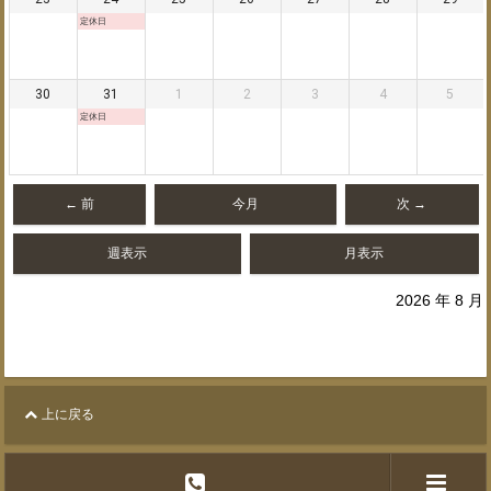
定休日
30
31
1
2
3
4
5
定休日
← 前
今月
次 →
週表示
月表示
2026 年 8 月
上に戻る